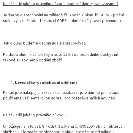
Na základě jakého právního důvodu osobní údaje zpracováváme?
Jedná se o zpracování na základě čl. 6 odst. 1 písm. b) GDPR – plnění
smlouvy a čl. 6 odst. 1 písm. c) GDPR – plnění naší právní povinnosti.
Jak dlouho budeme osobní údaje zpracovávat?
Po dobu plnění naší služby a poté 15 let od posledního poskytnutí
takové služby nebo dodání zboží.
Newslettery (obchodní sdělení)
Pokud jste nakupující zákazník a nezakázali jste nám to při nákupu,
použijeme vaši e-mailovou adresu pro rozesílku našich novinek.
Na základě jakého právního důvodu?
Umožňuje nám to ust. § 7 odst. 3 zákona č. 480/2004 Sb., o některých
službách informační společnosti, pokud jste nám to při nákupu