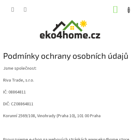
Přejít
NÁKUP
na
obsah
KOŠÍK
Podmínky ochrany osobních údajů
Jsme společnost:
Riva Trade, s.r.o.
IČ: 08864811
DIČ: CZ08864811
Korunní 2569/108, Vinohrady (Praha 10), 101 00 Praha
Provozujeme e-shop na webových stránkách www.eko4home.store