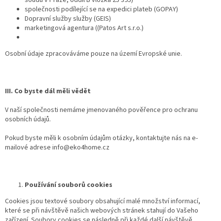
společnosti podílející se na expedici plateb (GOPAY)
Dopravní služby služby (GEIS)
marketingová agentura ((Patos Art s.r.o.)
Osobní údaje zpracováváme pouze na území Evropské unie.
III. Co byste dál měli vědět
V naší společnosti nemáme jmenovaného pověřence pro ochranu
osobních údajů.
Pokud byste měli k osobním údajům otázky, kontaktujte nás na e-
mailové adrese info@eko4home.cz
Používání souborů cookies
Cookies jsou textové soubory obsahující malé množství informací,
které se při návštěvě našich webových stránek stahují do Vašeho
zařízení. Soubory cookies se následně při každé další návštěvě