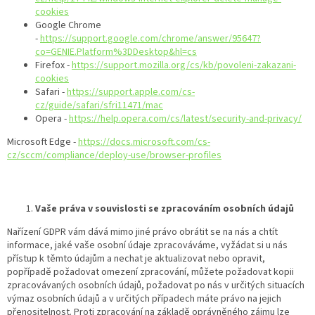
cookies
Google Chrome
-
https://support.google.com/chrome/answer/95647?
co=GENIE.Platform%3DDesktop&hl=cs
Firefox -
https://support.mozilla.org/cs/kb/povoleni-zakazani-
cookies
Safari -
https://support.apple.com/cs-
cz/guide/safari/sfri11471/mac
Opera -
https://help.opera.com/cs/latest/security-and-privacy/
Microsoft Edge -
https://docs.microsoft.com/cs-
cz/sccm/compliance/deploy-use/browser-profiles
Vaše práva v souvislosti se zpracováním osobních údajů
Nařízení GDPR vám dává mimo jiné právo obrátit se na nás a chtít
informace, jaké vaše osobní údaje zpracováváme, vyžádat si u nás
přístup k těmto údajům a nechat je aktualizovat nebo opravit,
popřípadě požadovat omezení zpracování, můžete požadovat kopii
zpracovávaných osobních údajů, požadovat po nás v určitých situacích
výmaz osobních údajů a v určitých případech máte právo na jejich
přenositelnost. Proti zpracování na základě oprávněného zájmu lze