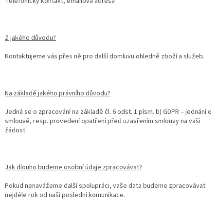
Telefonický kontakt, emailová adresa
Z jakého důvodu?
Kontaktujeme vás přes ně pro další domluvu ohledně zboží a služeb.
Na základě jakého právního důvodu?
Jedná se o zpracování na základě čl. 6 odst. 1 písm. b) GDPR – jednání o
smlouvě, resp. provedení opatření před uzavřením smlouvy na vaši
žádost.
Jak dlouho budeme osobní údaje zpracovávat?
Pokud nenavážeme další spolupráci, vaše data budeme zpracovávat
nejdéle rok od naší poslední komunikace.