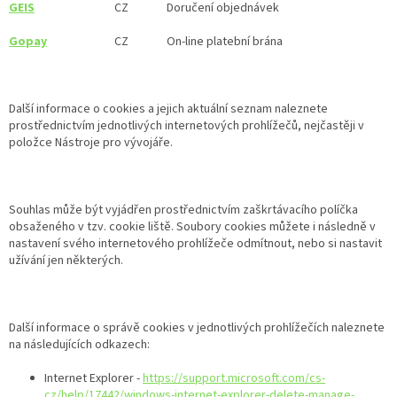
GEIS
CZ
Doručení objednávek
Gopay
CZ
On-line platební brána
Další informace o cookies a jejich aktuální seznam naleznete
prostřednictvím jednotlivých internetových prohlížečů, nejčastěji v
položce Nástroje pro vývojáře.
Souhlas může být vyjádřen prostřednictvím zaškrtávacího políčka
obsaženého v tzv. cookie liště. Soubory cookies můžete i následně v
nastavení svého internetového prohlížeče odmítnout, nebo si nastavit
užívání jen některých.
Další informace o správě cookies v jednotlivých prohlížečích naleznete
na následujících odkazech:
Internet Explorer -
https://support.microsoft.com/cs-
cz/help/17442/windows-internet-explorer-delete-manage-