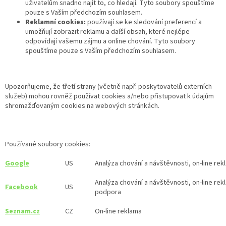
uživatelům snadno najít to, co hledají. Tyto soubory spouštíme
pouze s Vaším předchozím souhlasem.
Reklamní cookies:
používají se ke sledování preferencí a
umožňují zobrazit reklamu a další obsah, které nejlépe
odpovídají vašemu zájmu a online chování. Tyto soubory
spouštíme pouze s Vaším předchozím souhlasem.
Upozorňujeme, že třetí strany (včetně např. poskytovatelů externích
služeb) mohou rovněž používat cookies a/nebo přistupovat k údajům
shromažďovaným cookies na webových stránkách.
Používané soubory cookies:
Google
US
Analýza chování a návštěvnosti, on-line rek
Analýza chování a návštěvnosti, on-line re
Facebook
US
podpora
Seznam.cz
CZ
On-line reklama