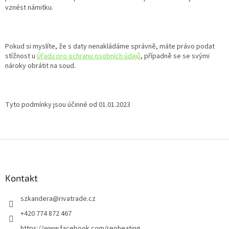
vznést námitku.
Pokud si myslíte, že s daty nenakládáme správně, máte právo podat
stížnost u
Úřadu pro ochranu osobních údajů
, případně se se svými
nároky obrátit na soud.
Tyto podmínky jsou účinné od 01.01.2023
Z
á
p
a
Kontakt
t
szkandera
@
rivatrade.cz
í
+420 774 872 467
https://www.facebook.com/reoheating