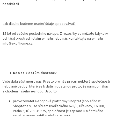
nezakázali.
Jak dlouho budeme osobní údaje zpracovávat?
15 let od vašeho posledního nákupu. Z rozesílky se můžete kdykoliv
odhlásit prostřednictvím e-mailu nebo nás kontaktujte na e-mailu:
info@eko4home.cz
Kdo se k datům dostane?
Vaše data zůstanou u nás. Přesto pro nás pracují některé společnosti
nebo jiné osoby, které se k datům dostanou proto, že nám pomáhají
s chodem našeho e-shopu. Jsou to:
provozovatel e-shopové platformy Shoptet (společnost
Shoptet a.s., se sídlem Dvořeckého 628/8, Břevnov, 169 00,
Praha 6, IČ 289 35 675, společnost je zapsaná u Městského
soudu v Praze, oddíl B vložka 25 395)