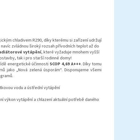
ckým chladivem R290, díky kterému si zařízení udržují
a navíc zvládnou široký rozsah přívodních teplot až do
adiátorové vytápění
, které vyžaduje mnohem vyšší
ostavby, tak i pro starší rodinné domy!
ídě energetické účinnosti
SCOP 4,69
A+++
. Díky tomu
amů jako „Nová zelená úsporám“. Disponujeme všemi
ogramů.
žitkovou vodu a ústřední vytápění
 výkon vytápění a chlazení aktuální potřebě daného