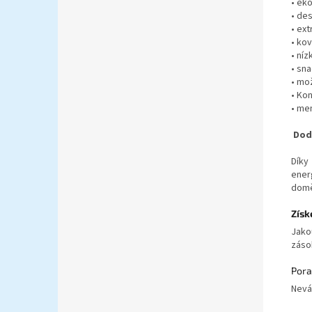
• ek
• de
• ex
• ko
• níz
• sn
• mo
• Ko
• me
Dode
Díky
ener
domě
Získ
Jakou
zásob
Pora
Nevá