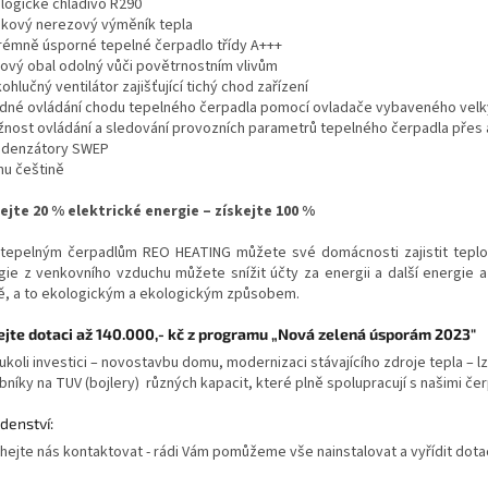
ologické chladivo R290
skový nerezový výměník tepla
trémně úsporné tepelné čerpadlo třídy A+++
vový obal odolný vůči povětrnostním vlivům
kohlučný ventilátor zajišťující tichý chod zařízení
adné ovládání chodu tepelného čerpadla pomocí ovladače vybaveného ve
žnost ovládání a sledování provozních parametrů tepelného čerpadla přes a
ndenzátory SWEP
nu češtině
jte 20 % elektrické energie – získejte 100 %
 tepelným čerpadlům REO HEATING můžete své domácnosti zajistit teplo
gie z venkovního vzduchu můžete snížit účty za energii a další energie 
, a to ekologickým a ekologickým způsobem.
ejte dotaci až 140.000,- kč z programu „Nová zelená úsporám 2023"
koli investici – novostavbu domu, modernizaci stávajícího zdroje tepla – l
níky na TUV (bojlery) různých kapacit, které plně spolupracují s našimi čer
denství:
hejte nás kontaktovat - rádi Vám pomůžeme vše nainstalovat a vyřídit dota