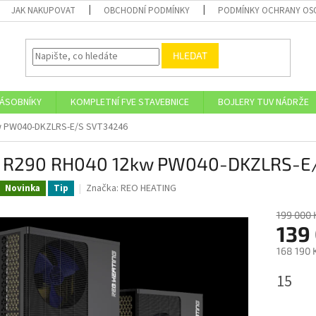
JAK NAKUPOVAT
OBCHODNÍ PODMÍNKY
PODMÍNKY OCHRANY OS
HLEDAT
ZÁSOBNÍKY
KOMPLETNÍ FVE STAVEBNICE
BOJLERY TUV NÁDRŽE
w PW040-DKZLRS-E/S SVT34246
 R290 RH040 12kw PW040-DKZLRS-E
Značka:
REO HEATING
Novinka
Tip
199 000 
139
168 190 
Měrná
15
cena: