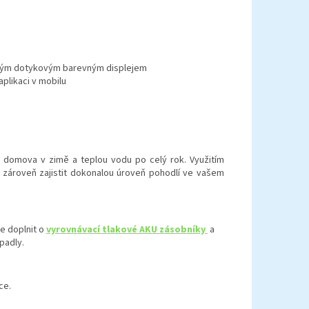
lkým dotykovým barevným displejem
plikaci v mobilu
 domova v zimě a teplou vodu po celý rok. Využitím
a zároveň zajistit dokonalou úroveň pohodlí ve vašem
ze doplnit o
vyrovnávací tlakové AKU zásobníky
a
padly.
ce.