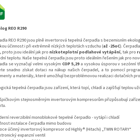
log REO R290
adla REO R290 jsou plně invertorová tepelná čerpadla s bezemisním ekologi
kou účinnost i při extrémně nízkých teplotách vzduchu (
až -25oC
). Čerpadl
 proto jsou ideální jak pro
nízkoteplotní podlahové vytápění
, tak pro
r
dní teplotu. Naše tepelná čerpadla jsou proto ideálním řešením jak pro nov
adla se vyznačují velmi vysokým
COP
5,29
a vysokou úsporou v sezónní tř
te snadno získat dotaci na nákup našich čerpadel, a to pomocí progr
menty a materiály, které umožňují bezproblémovou realizaci dotačních pr
gická tepelná čerpadla jsou zařízení, která topí, chladí a zajišťují teplou u
 špičkovým stejnosměrným invertorovým kompresorům přizpůsobují zařízení
ktu.
erní reverzibilní monoblokové tepelné čerpadlo - vytápí i chladí
žnost instalace čerpadla mimo budovu
soce účinný invertorový kompresor od Highly® (Hitachi) „TWIN ROTARY“
ktronický expanzní ventil