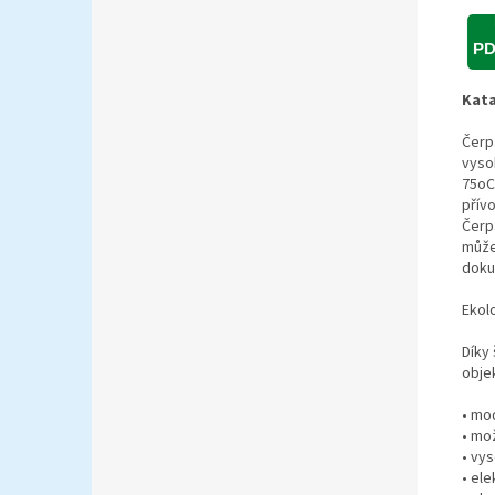
Kata
Čerp
vyso
75oC,
přívo
Čerp
může
doku
Ekolo
Díky
obje
• mod
• mo
• vy
• ele