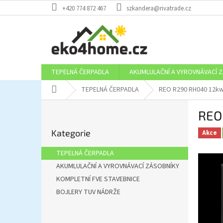
Přejít
+420 774 872 467
szkandera@rivatrade.cz
na
obsah
TEPELNÁ ČERPADLA
AKUMLULAČNÍ A VYROVNÁVACÍ 
Domů
TEPELNÁ ČERPADLA
REO R290 RH040 12k
P
REO
o
Přeskočit
s
Kategorie
kategorie
Akce
t
r
TEPELNÁ ČERPADLA
a
AKUMLULAČNÍ A VYROVNÁVACÍ ZÁSOBNÍKY
n
KOMPLETNÍ FVE STAVEBNICE
n
í
BOJLERY TUV NÁDRŽE
p
a