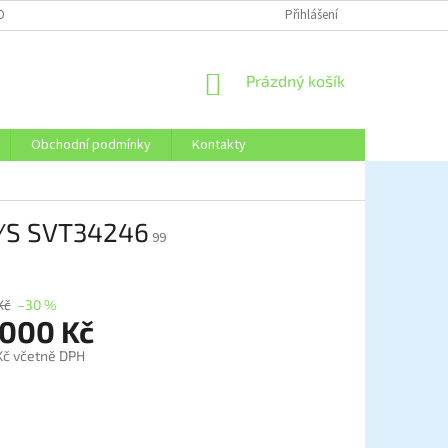
OBNÍCH ÚDAJŮ
Přihlášení
NÁKUPNÍ
Prázdný košík
KOŠÍK
Obchodní podmínky
Kontakty
/S SVT34246
99
Kč
–30 %
 000 Kč
Kč včetně DPH