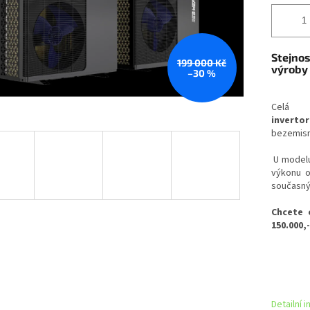
Stejnos
199 000 Kč
výroby 
–30 %
Celá
inverto
bezemisn
U modelu
výkonu 
současný
Chcete 
150.000,
Detailní 