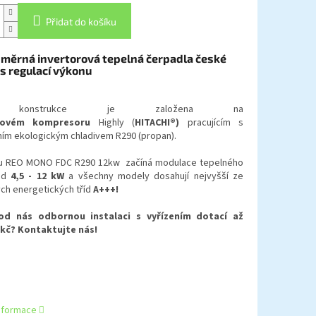
Přidat do košíku
měrná invertorová tepelná čerpadla české
s regulací výkonu
 konstrukce je založena na
rovém
kompresoru
Highly (
HITACHI®)
pracujícím s
ím ekologickým chladivem R290 (propan).
 REO MONO FDC R290 12kw začíná modulace tepelného
od
4,5 - 12 kW
a všechny modely dosahují nejvyšší ze
ch energetických tříd
A+++!
od nás odbornou instalaci s vyřízením dotací až
-kč? Kontaktujte nás!
informace